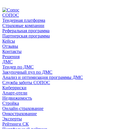
СОПОС
Тендерная платформа
Страховые компании
Реферальная программа
Партнерская программа
Кейсы
Отзывы
Контакты
Решения
ДМС
Тендер по ДМС
Закупочный пул по ДМС
Анализ и оптимизация программы ДМС
Служба заботы СОПОС
Киберриски
Апарт-отели
Недвижимость
Стройка
Онлайн-страхование
Онкострахование
Эксперты
Рейтинги СК