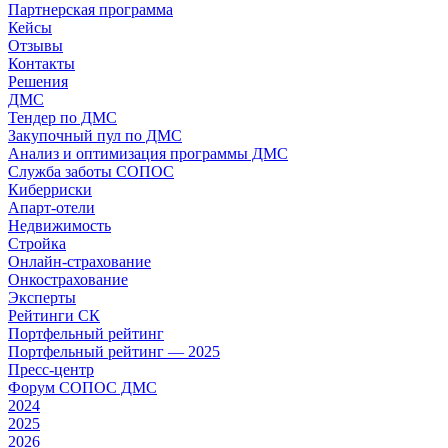
Партнерская программа
Кейсы
Отзывы
Контакты
Решения
ДМС
Тендер по ДМС
Закупочный пул по ДМС
Анализ и оптимизация программы ДМС
Служба заботы СОПОС
Киберриски
Апарт-отели
Недвижимость
Стройка
Онлайн-страхование
Онкострахование
Эксперты
Рейтинги СК
Портфельный рейтинг
Портфельный рейтинг — 2025
Пресс-центр
Форум СОПОС ДМС
2024
2025
2026