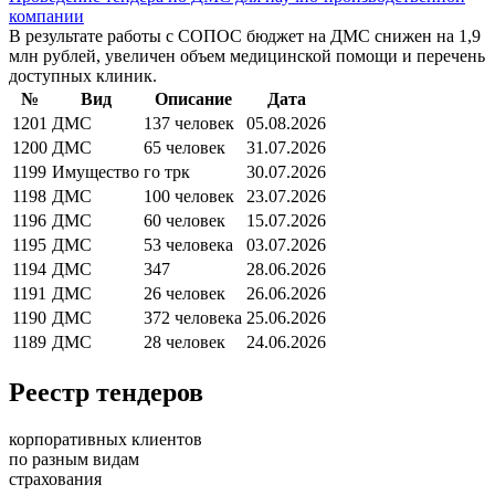
компании
В результате работы с СОПОС бюджет на ДМС снижен на 1,9
млн рублей, увеличен объем медицинской помощи и перечень
доступных клиник.
№
Вид
Описание
Дата
1201
ДМС
137 человек
05.08.
20
26
1200
ДМС
65 человек
31.07.
20
26
1199
Имущество
го трк
30.07.
20
26
1198
ДМС
100 человек
23.07.
20
26
1196
ДМС
60 человек
15.07.
20
26
1195
ДМС
53 человека
03.07.
20
26
1194
ДМС
347
28.06.
20
26
1191
ДМС
26 человек
26.06.
20
26
1190
ДМС
372 человека
25.06.
20
26
1189
ДМС
28 человек
24.06.
20
26
Реестр тендеров
корпоративных клиентов
по разным видам
страхования