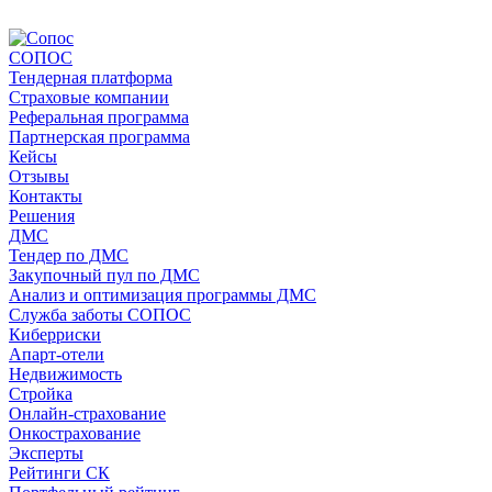
СОПОС
Тендерная платформа
Страховые компании
Реферальная программа
Партнерская программа
Кейсы
Отзывы
Контакты
Решения
ДМС
Тендер по ДМС
Закупочный пул по ДМС
Анализ и оптимизация программы ДМС
Служба заботы СОПОС
Киберриски
Апарт-отели
Недвижимость
Стройка
Онлайн-страхование
Онкострахование
Эксперты
Рейтинги СК