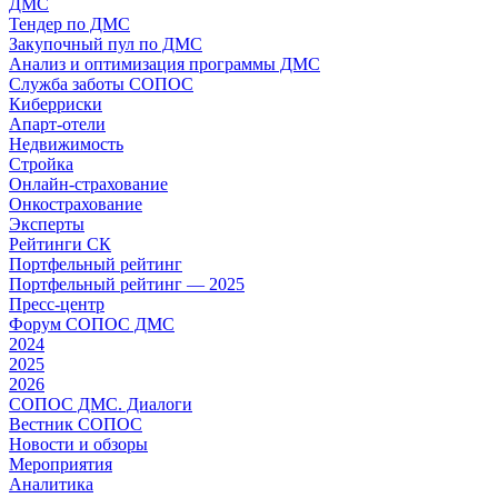
ДМС
Тендер по ДМС
Закупочный пул по ДМС
Анализ и оптимизация программы ДМС
Служба заботы СОПОС
Киберриски
Апарт-отели
Недвижимость
Стройка
Онлайн-страхование
Онкострахование
Эксперты
Рейтинги СК
Портфельный рейтинг
Портфельный рейтинг — 2025
Пресс-центр
Форум СОПОС ДМС
2024
2025
2026
СОПОС ДМС. Диалоги
Вестник СОПОС
Новости и обзоры
Мероприятия
Аналитика