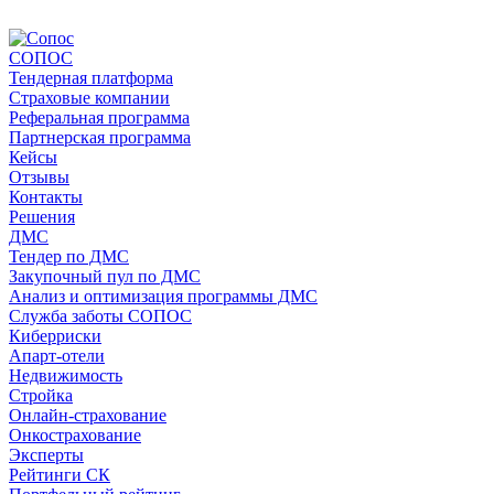
СОПОС
Тендерная платформа
Страховые компании
Реферальная программа
Партнерская программа
Кейсы
Отзывы
Контакты
Решения
ДМС
Тендер по ДМС
Закупочный пул по ДМС
Анализ и оптимизация программы ДМС
Служба заботы СОПОС
Киберриски
Апарт-отели
Недвижимость
Стройка
Онлайн-страхование
Онкострахование
Эксперты
Рейтинги СК