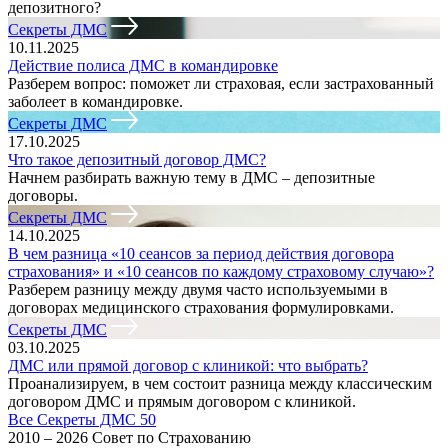
депозитного?
Секреты ДМС
10.11.2025
Действие полиса ДМС в командировке
Разберем вопрос: поможет ли страховая, если застрахованный
заболеет в командировке.
Секреты ДМС
17.10.2025
Что такое депозитный договор ДМС?
Начнем разбирать важную тему в ДМС – депозитные
договоры.
Секреты ДМС
14.10.2025
В чем разница «10 сеансов за период действия договора
страхования» и «10 сеансов по каждому страховому случаю»?
Разберем разницу между двумя часто используемыми в
договорах медицинского страхования формулировками.
Секреты ДМС
03.10.2025
ДМС или прямой договор с клиникой: что выбрать?
Проанализируем, в чем состоит разница между классическим
договором ДМС и прямым договором с клиникой.
Все Секреты ДМС
50
2010 – 2026 Совет по Страхованию