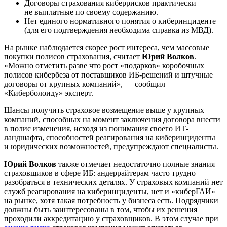
Договоры страхования киберрисков практически
не выплатные по своему содержанию.
Нет единого нормативного понятия о киберинциденте
(для его подтверждения необходима справка из МВД).
На рынке наблюдается скорее рост интереса, чем массовые
покупки полисов страхования, считает
Юрий Волков
.
«Можно отметить разве что рост «подарков»
коробочных
полисов
кибербеза от поставщиков ИБ-решений и штучные
договоры от крупных компаний», — сообщил
«Киберболоиду» эксперт.
Шансы получить страховое возмещение выше у крупных
компаний, способных на момент заключения договора внести
в полис изменения, исходя из понимания своего ИТ-
ландшафта, способностей реагирования на киберинциденты
и юридических возможностей, предупреждают специалисты.
Юрий Волков
также отмечает недостаточно полные знания
страховщиков в сфере ИБ: андеррайтерам часто трудно
разобраться в технических деталях. У страховых компаний нет
служб реагирования на киберинциденты, нет и «киберГАИ»
на рынке, хотя такая потребность у бизнеса есть. Подрядчики
должны быть заинтересованы в том, чтобы их решения
проходили аккредитацию у страховщиков. В этом случае при