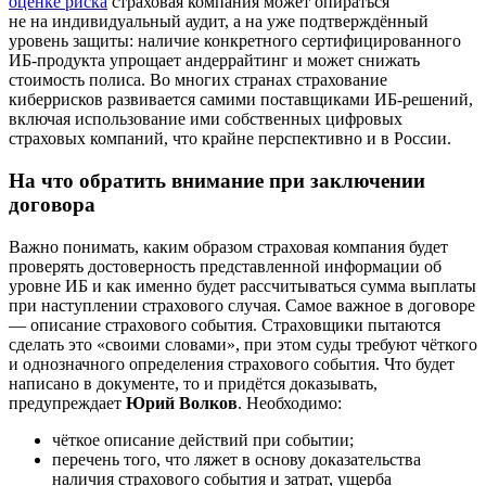
оценке риска
страховая компания может опираться
не на индивидуальный аудит, а на уже подтверждённый
уровень защиты: наличие конкретного сертифицированного
ИБ-продукта упрощает андеррайтинг и может снижать
стоимость полиса. Во многих странах страхование
киберрисков развивается самими поставщиками ИБ-решений,
включая использование ими собственных цифровых
страховых компаний, что крайне перспективно и в России.
На что обратить внимание при заключении
договора
Важно понимать, каким образом страховая компания будет
проверять достоверность представленной информации об
уровне ИБ и как именно будет рассчитываться сумма выплаты
при наступлении страхового случая. Самое важное в договоре
— описание страхового события. Страховщики пытаются
сделать это «своими словами», при этом суды требуют чёткого
и однозначного определения страхового события. Что будет
написано в документе, то и придётся доказывать,
предупреждает
Юрий Волков
. Необходимо:
чёткое описание действий при событии;
перечень того, что ляжет в основу доказательства
наличия страхового события и затрат, ущерба