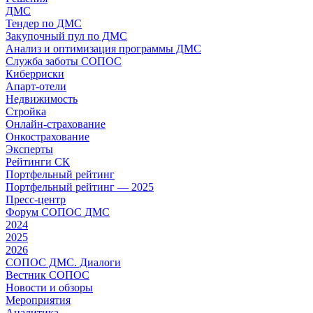
ДМС
Тендер по ДМС
Закупочный пул по ДМС
Анализ и оптимизация программы ДМС
Служба заботы СОПОС
Киберриски
Апарт-отели
Недвижимость
Стройка
Онлайн-страхование
Онкострахование
Эксперты
Рейтинги СК
Портфельный рейтинг
Портфельный рейтинг — 2025
Пресс-центр
Форум СОПОС ДМС
2024
2025
2026
СОПОС ДМС. Диалоги
Вестник СОПОС
Новости и обзоры
Мероприятия
Аналитика