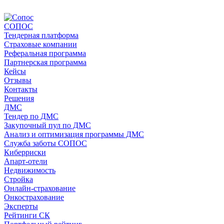
СОПОС
Тендерная платформа
Страховые компании
Реферальная программа
Партнерская программа
Кейсы
Отзывы
Контакты
Решения
ДМС
Тендер по ДМС
Закупочный пул по ДМС
Анализ и оптимизация программы ДМС
Служба заботы СОПОС
Киберриски
Апарт-отели
Недвижимость
Стройка
Онлайн-страхование
Онкострахование
Эксперты
Рейтинги СК