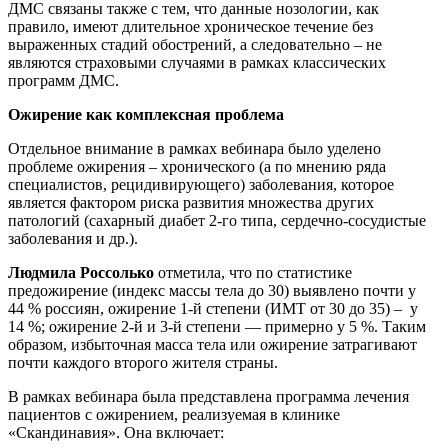
ДМС связаны также с тем, что данные нозологии, как
правило, имеют длительное хроническое течение без
выраженных стадий обострений, а следовательно – не
являются страховыми случаями в рамках классических
программ ДМС.
Ожирение как комплексная проблема
Отдельное внимание в рамках вебинара было уделено
проблеме ожирения – хронического (а по мнению ряда
специалистов, рецидивирующего) заболевания, которое
является фактором риска развития множества других
патологий (сахарный диабет 2‑го типа, сердечно‑сосудистые
заболевания и др.).
Людмила Россолько
отметила, что по статистике
предожирение (индекс массы тела до 30) выявлено почти у
44 % россиян, ожирение 1‑й степени (ИМТ от 30 до 35) – у
14 %; ожирение 2‑й и 3‑й степени — примерно у 5 %. Таким
образом, избыточная масса тела или ожирение затрагивают
почти каждого второго жителя страны.
В рамках вебинара была представлена программа лечения
пациентов с ожирением, реализуемая в клинике
«Скандинавия». Она включает: