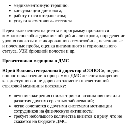
медикаментозную терапию;
консультации диетолога;
работу с психотерапевтом;
услуги косметолога‑эстетиста.
Перед включением пациента в программу проводится
комплексное обследование: общий анализ крови, определение
уровня глюкозы и гликированного гемоглобина, печеночные
и почечные пробы, оценка витаминного и гормонального
статуса, УЗИ брюшной полости и др.
Превентивная медицина в ДМС
Юрий Волков, генеральный директор «СОПОС»
, поднял
вопрос о включении в программы ДМС лечения ожирения
как доступного и не дорогого элемента превентивной
страховой медицины поскольку:
лечение ожирения снижает риски возникновения или
развития других серьезных заболеваний;
легко сочетается с другими системами мотивации
сотрудников на физическую активность;
требует небольшого количества визитов к врачу, что не
скажется на бюджете ДМС.