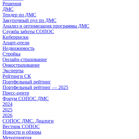
Решения
ДМС
Тендер по ДМС
Закупочный пул по ДМС
Анализ и оптимизация программы ДМС
Служба заботы СОПОС
Киберриски
Апарт-отели
Недвижимость
Стройка
Онлайн-страхование
Онкострахование
Эксперты
Рейтинги СК
Портфельный рейтинг
Портфельный рейтинг — 2025
Пресс-центр
Форум СОПОС ДМС
2024
2025
2026
СОПОС ДМС. Диалоги
Вестник СОПОС
Новости и обзоры
Мероприятия