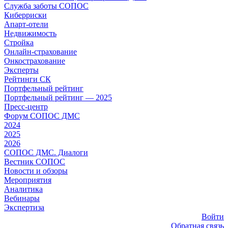
Служба заботы СОПОС
Киберриски
Апарт-отели
Недвижимость
Стройка
Онлайн-страхование
Онкострахование
Эксперты
Рейтинги СК
Портфельный рейтинг
Портфельный рейтинг — 2025
Пресс-центр
Форум СОПОС ДМС
2024
2025
2026
СОПОС ДМС. Диалоги
Вестник СОПОС
Новости и обзоры
Мероприятия
Аналитика
Вебинары
Экспертиза
Войти
Обратная связь