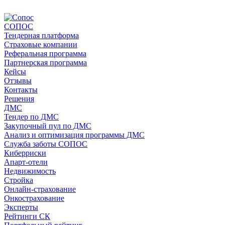
СОПОС
Тендерная платформа
Страховые компании
Реферальная программа
Партнерская программа
Кейсы
Отзывы
Контакты
Решения
ДМС
Тендер по ДМС
Закупочный пул по ДМС
Анализ и оптимизация программы ДМС
Служба заботы СОПОС
Киберриски
Апарт-отели
Недвижимость
Стройка
Онлайн-страхование
Онкострахование
Эксперты
Рейтинги СК