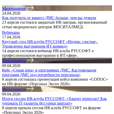
Мероприятия
24.04.2026
Как получить от вашего ДМС больше, чем вы думали
23 апреля состоялся закрытый HR-завтрак, организованный
сетью медицинских центров МОСИТАЛМЕД.
Вебинары
17.04.2026
Круглый стол HR-клуба РУССОФТ «Индекс счастья».
Управление выгоранием ИТ‑команд»
14 апреля состоялся вебинар HR‑клуба РУССОФТ о
профессиональном выгорании в ИТ‑сфере.
Мероприятия
09.04.2026
Кейс «Серая зона» в программах ДМС. Кастомизация
программ ДМС под потребности персонала»
8 апреля состоялась презентация кейса компании «СОПОС»
на HR-форуме «Персонал Экспо 2026».
Мероприятия
09.04.2026
Итоги сессии HR‑клуба РУССОФТ: «Хватит переплат! Как
удержать IT‑таланты без гонки зарплат»
8 апреля прошла сессия HR-клуба РУССОФТ на форуме
«Персонал Экспо 2026»