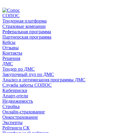
СОПОС
Тендерная платформа
Страховые компании
Реферальная программа
Партнерская программа
Кейсы
Отзывы
Контакты
Решения
ДМС
Тендер по ДМС
Закупочный пул по ДМС
Анализ и оптимизация программы ДМС
Служба заботы СОПОС
Киберриски
Апарт-отели
Недвижимость
Стройка
Онлайн-страхование
Онкострахование
Эксперты
Рейтинги СК