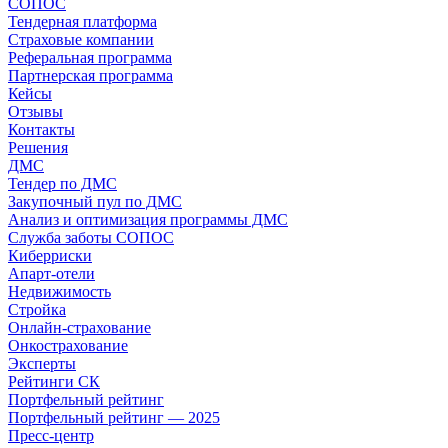
СОПОС
Тендерная платформа
Страховые компании
Реферальная программа
Партнерская программа
Кейсы
Отзывы
Контакты
Решения
ДМС
Тендер по ДМС
Закупочный пул по ДМС
Анализ и оптимизация программы ДМС
Служба заботы СОПОС
Киберриски
Апарт-отели
Недвижимость
Стройка
Онлайн-страхование
Онкострахование
Эксперты
Рейтинги СК
Портфельный рейтинг
Портфельный рейтинг — 2025
Пресс-центр