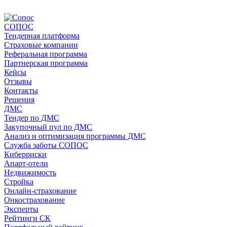
СОПОС
Тендерная платформа
Страховые компании
Реферальная программа
Партнерская программа
Кейсы
Отзывы
Контакты
Решения
ДМС
Тендер по ДМС
Закупочный пул по ДМС
Анализ и оптимизация программы ДМС
Служба заботы СОПОС
Киберриски
Апарт-отели
Недвижимость
Стройка
Онлайн-страхование
Онкострахование
Эксперты
Рейтинги СК