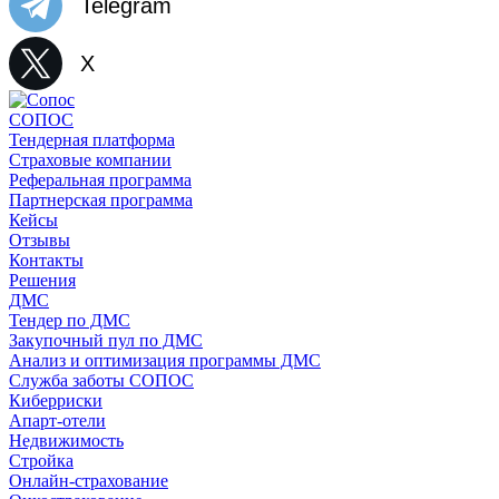
Telegram
X
СОПОС
Тендерная платформа
Страховые компании
Реферальная программа
Партнерская программа
Кейсы
Отзывы
Контакты
Решения
ДМС
Тендер по ДМС
Закупочный пул по ДМС
Анализ и оптимизация программы ДМС
Служба заботы СОПОС
Киберриски
Апарт-отели
Недвижимость
Стройка
Онлайн-страхование