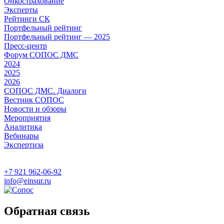
Онкострахование
Эксперты
Рейтинги СК
Портфельный рейтинг
Портфельный рейтинг — 2025
Пресс-центр
Форум СОПОС ДМС
2024
2025
2026
СОПОС ДМС. Диалоги
Вестник СОПОС
Новости и обзоры
Мероприятия
Аналитика
Вебинары
Экспертиза
+7 921 962-06-92
info@einsur.ru
Обратная связь