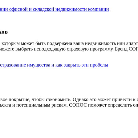
ании офисной и складской недвижимости компании
ков
которым может быть подвержена ваша недвижимость или апарт-о
 можете выбрать неподходящую страховую программу. Бренд СОП
страхование имущества и как закрыть эти пробелы
е покрытие, чтобы сэкономить. Однако это может привести к ф
 объекта и потенциальным рискам. СОПОС поможет определить 