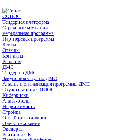
СОПОС
Тендерная платформа
Страховые компании
Реферальная программа
Партнерская программа
Кейсы
Отзывы
Контакты
Решения
ДМС
Тендер по ДМС
Закупочный пул по ДМС
Анализ и оптимизация программы ДМС
Служба заботы СОПОС
Киберриски
Апарт-отели
Недвижимость
Стройка
Онлайн-страхование
Онкострахование
Эксперты
Рейтинги СК