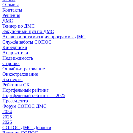
Отзывы
Контакты
Решения
ДМС
Тендер по ДМС
Закупочный пул по ДМС
Анализ и оптимизация программы ДМС
Служба заботы СОПОС
Киберриски
Апарт-отели
Недвижимость
Стройка
Онлайн-страхование
Онкострахование
Эксперты
Рейтинги СК
Портфельный рейтинг
Портфельный рейтинг — 2025
Пресс-центр
Форум СОПОС ДМС
2024
2025
2026
СОПОС ДМС. Диалоги
Вестник СОПОС