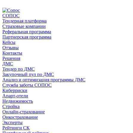
СОПОС
Тендерная платформа
Страховые компании
Реферальная программа
Партнерская программа
Кейсы
Отзывы
Контакты
Решения
ДМС
Тендер по ДМС
Закупочный пул по ДМС
Анализ и оптимизация программы ДМС
Служба заботы СОПОС
Киберриски
Апарт-отели
Недвижимость
Стройка
Онлайн-страхование
Онкострахование
Эксперты
Рейтинги СК